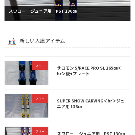
スワロ－ ジュニア用 PST 130㎝
新しい入庫アイテム
スキー
サロモン S/RACE PRO SL 165㎝＜
br＞板+プレ－ト
スキー
SUPER SNOW CARVING＜br＞ジュ
ニア用 138㎝
スキー
スワロ－ ジュニア用 PST 130㎝