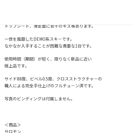
スキー板+プレ－トのセット。
滑走面はワックス済みです。
（TOKOのオ－ルラウンドが塗布してあります。）
トップシ－ト、滑走面に若干のキズ等あります。
一世を風靡したDEMO系スキ－です。
なかなか入手することが困難な貴重な1台です。
使用時間（期間）が短く、限りなく新品に近い
極上品です。
サイド88度、ビベル0.5度、クロスストラクチャ－の
職人による完全手仕上げのフルチュ－ン済です。
写真のビンディングは付属しません。
＜商品＞
サロモン